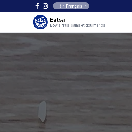
Eatsa
Bowls frais, sains et gourmands