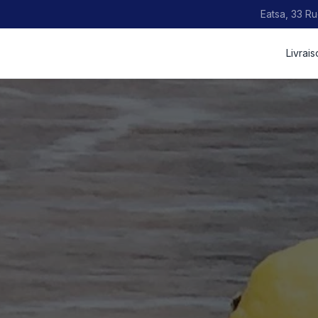
Eatsa, 33 Ru
Livrai
keyboard_double_arrow_down